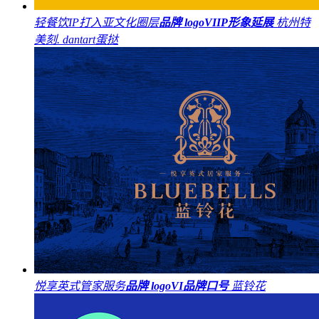
轻餐饮IP打入亚文化圈层
品牌 logo
VI
IP形象延展
杭州特
美刻. dantart蛋挞
悦享英式管家服务
品牌 logo
VI
品牌口号
蓝铃花