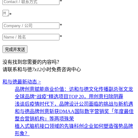
*
*
*
*
没有找到您需要的内容吗？
请联系和与徳
7x12
小时免费咨询中心
和与德最新动态 >
品牌创意赋能商业价值：访和与德文化传播副总张文龙
全球品牌“战疫”精选项目TOP 20，用创意扫除阴霾
浅谈后疫情时代下，品牌设计公司面临的挑战与新机遇
和与德品牌创意斩获DMAA国际数字营销奖「年度最佳
整合营销机构」等两项殊荣
植入式脑机接口领域的先锋科创企业如何塑造强势品牌
形象？