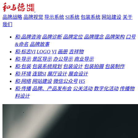
品牌战略
品牌视觉
导示系统
SI系统
包装系统
网站建设
关于
我们
和·品牌咨询
品牌诊断
品牌定位
品牌理念
品牌架构
口号
&命名
品牌故事
和·标志VI
LOGO
VI
画册
吉祥物
和·导示
景区导示
办公导示
商业导示
和·包装
包装系统规划
包装设计
包装拍摄
包装制作
和·环境
连锁SI
展厅设计
展会设计
和·网络
网站建设
微信公众号
H5
和·传播
品牌、产品发布会
公关活动
数字化活动
传播物
料设计