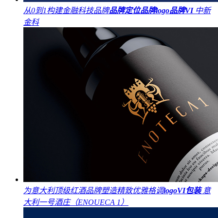
从0到1构建金融科技品牌
品牌定位
品牌logo
品牌VI
中新
金科
为意大利顶级红酒品牌塑造精致优雅格调
logo
VI
包装
意
大利一号酒庄（ENOUECA 1）