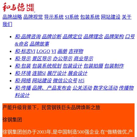
品牌战略
品牌视觉
导示系统
SI系统
包装系统
网站建设
关于
我们
和·品牌咨询
品牌诊断
品牌定位
品牌理念
品牌架构
口号
&命名
品牌故事
和·标志VI
LOGO
VI
画册
吉祥物
和·导示
景区导示
办公导示
商业导示
和·包装
包装系统规划
包装设计
包装拍摄
包装制作
和·环境
连锁SI
展厅设计
展会设计
和·网络
网站建设
微信公众号
H5
和·传播
品牌、产品发布会
公关活动
数字化活动
传播物
料设计
产能升级背景下，民营钢铁巨头品牌焕新之旅
徐钢集团
徐钢集团创办于2003年,是中国制造500强企业.在“做精做优,产