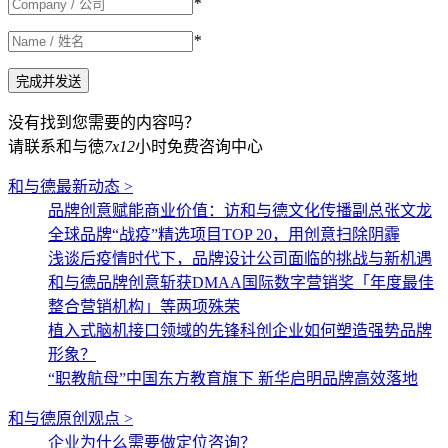
*
*
没有找到您需要的内容吗？
请联系和与徳
7x12
小时免费咨询中心
和与德最新动态 >
品牌创意赋能商业价值：访和与德文化传播副总张文龙
全球品牌“战疫”精选项目TOP 20，用创意扫除阴霾
浅谈后疫情时代下，品牌设计公司面临的挑战与新机遇
和与德品牌创意斩获DMAA国际数字营销奖「年度最佳
整合营销机构」等两项殊荣
植入式脑机接口领域的先锋科创企业如何塑造强势品牌
形象？
“职教航母”中国东方教育旗下 新华启明品牌高效落地
和与德原创观点 >
企业为什么需要做定位咨询？